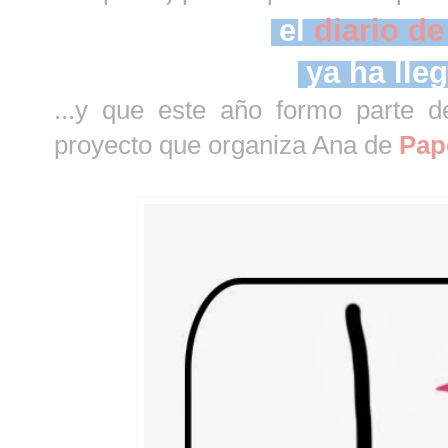
el
diario d
ya ha lleg
...y que este año formo parte d
proyecto que organiza Ana de
Pap