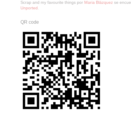
Scrap and my favourite things
por
Maria Blázquez
se encuen
Unported
.
QR code