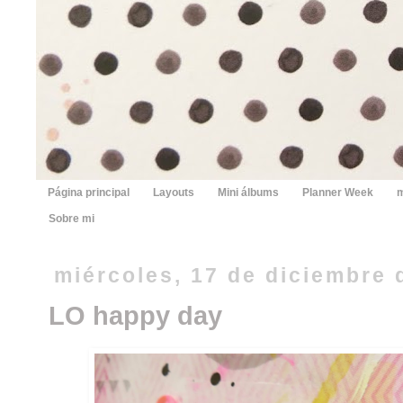
Página principal
Layouts
Mini álbums
Planner Week
m
Sobre mi
miércoles, 17 de diciembre 
LO happy day