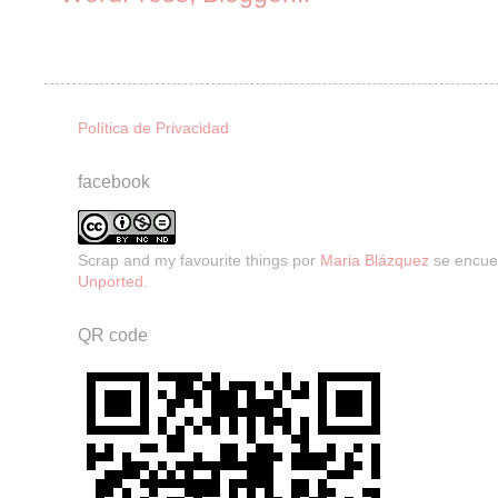
Política de Privacidad
facebook
Scrap and my favourite things
por
Maria Blázquez
se encuen
Unported
.
QR code